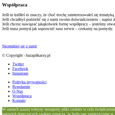
Współpraca
Jeśli tu trafiłeś to znaczy, że choć trochę zainteresowałeś się tematyką
Jeśli chciałbyś podzielić się z nami swoim doświadczeniem – napisz d
Jeśli chcesz nawiązać jakąkolwiek formę współpracy – jesteśmy otwa
Jeśli masz pomysł jak usprawnić nasz serwis – czekamy na pomysły.
Skontaktuj się z nami
© Copyright - bazapilkarzy.pl
Twitter
Facebook
Instagram
Polityka prywatności
Regulamin
O Nas
Współpraca
Kontakt
W ramach naszej witryny stosujemy pliki cookies w celu świadczen
ustawień dotyczących cookies oznacza, że będą one zamieszc