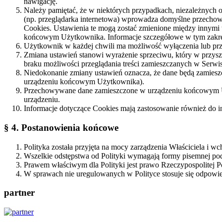
nawigację.
Należy pamiętać, że w niektórych przypadkach, niezależnych 
(np. przeglądarka internetowa) wprowadza domyślne przech
Cookies. Ustawienia te mogą zostać zmienione między innymi
końcowym Użytkownika. Informacje szczegółowe w tym zakresie
Użytkownik w każdej chwili ma możliwość wyłączenia lub przy
Zmiana ustawień stanowi wyrażenie sprzeciwu, który w przysz
braku możliwości przeglądania treści zamieszczanych w Serwis
Niedokonanie zmiany ustawień oznacza, że dane będą zamies
urządzeniu końcowym Użytkownika).
Przechowywane dane zamieszczone w urządzeniu końcowym U
urządzeniu.
Informacje dotyczące Cookies mają zastosowanie również do 
§ 4. Postanowienia końcowe
Polityka została przyjęta na mocy zarządzenia Właściciela i w
Wszelkie odstępstwa od Polityki wymagają formy pisemnej po
Prawem właściwym dla Polityki jest prawo Rzeczypospolitej Po
W sprawach nie uregulowanych w Polityce stosuje się odpowie
partner