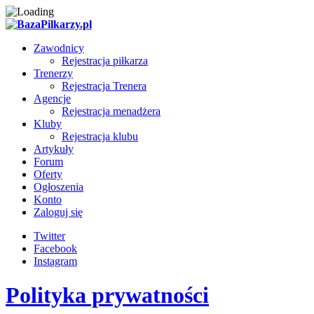
Zawodnicy
Rejestracja piłkarza
Trenerzy
Rejestracja Trenera
Agencje
Rejestracja menadżera
Kluby
Rejestracja klubu
Artykuły
Forum
Oferty
Ogłoszenia
Konto
Zaloguj się
Twitter
Facebook
Instagram
Polityka prywatności