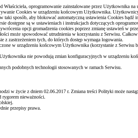
od Właściciela, oprogramowanie zainstalowane przez Użytkownika na 
owywanie Cookies w urządzeniu końcowym Użytkownika. Użytkownicy
 w taki sposób, aby blokować automatyczną ustawienia Cookies bądź
 dostępne są w ustawieniach i instrukcjach dotyczących oprogramowa
wrócenia opcji gromadzenia cookies poprzez zmianę ustawień w przeg
łości może spowodować utrudnienia w korzystaniu z Serwisu. Całkowi
ie z zastrzeżeniem tych, do których dostęp wymaga logowania.
zczone w urządzeniu końcowym Użytkownika (korzystanie z Serwisu
żytkownika nie powodują zmian konfiguracyjnych w urządzeniu k
innych podobnych technologii stosowanych w ramach Serwisu.
chodzi w życie z dniem 02.06.2017 r. Zmiana treści Polityki może nastą
d rygorem nieważności.
lskiej.
dnie przepisy prawa.