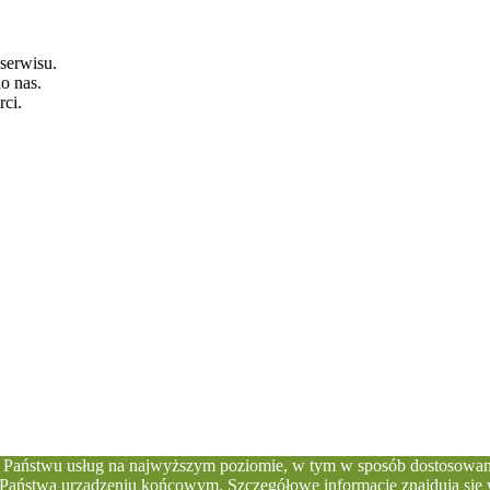
 serwisu.
o nas.
rci.
ia Państwu usług na najwyższym poziomie, w tym w sposób dostosowan
zane w Państwa urządzeniu końcowym. Szczegółowe informacje z