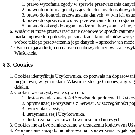
prawo wycofania zgody w sprawie przetwarzania dany
prawo do informacji dotyczących ich danych osobowych
prawo do kontroli przetwarzania danych, w tym ich uzupe
prawo do sprzeciwu wobec przetwarzania lub do ogranic
prawo do skargi do organu nadzoru i korzystania z inn
Właściciel może przetwarzać dane osobowe w sposób zautomat
marketingowe lub potrzeby personalizacji komunikatów wysy
wobec takiego przetwarzania jego danych – sprzeciw ten może
Osoba mająca dostęp do danych osobowych przetwarza je wyłą
Właściciela.
§ 3. Cookies
Cookies identyfikuje Użytkownika, co pozwala na dopasowanie 
niego treści, w tym reklam. Właściciel stosuje Cookies, aby
działań.
Cookies wykorzystywane są w celu:
dostosowania zawartości Serwisu do preferencji Użytko
optymalizacji korzystania z Serwisu, w szczególności
tworzenia statystyk,
utrzymania sesji Użytkownika,
dostarczania Użytkownikowi treści reklamowych.
Cookies mogą być zamieszczane w urządzeniu końcowym Uży
Zebrane dane służą do monitorowania i sprawdzenia, w jaki s