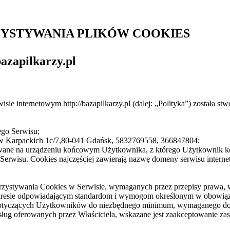
ZYSTYWANIA PLIKÓW COOKIES
apilkarzy.pl
sie internetowym http://bazapilkarzy.pl (dalej: „Polityka”) została st
ego Serwisu;
ców Karpackich 1c/7,80-041 Gdańsk, 5832769558, 366847804;
ywane na urządzeniu końcowym Użytkownika, z którego Użytkownik korz
erwisu. Cookies najczęściej zawierają nazwę domeny serwisu interne
rzystywania Cookies w Serwisie, wymaganych przez przepisy prawa, 
resie odpowiadającym standardom i wymogom określonym w obowiąz
i dotyczących Użytkowników do niezbędnego minimum, wymaganego do ś
usług oferowanych przez Właściciela, wskazane jest zaakceptowanie zas