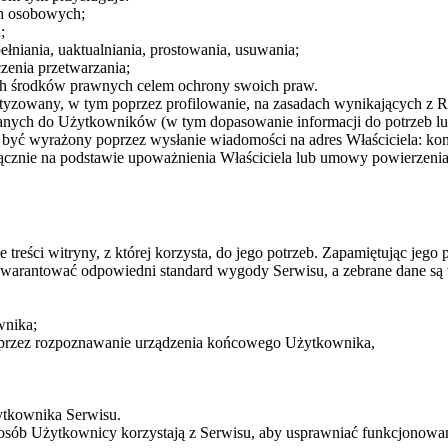
ch osobowych;
;
łniania, uaktualniania, prostowania, usuwania;
zenia przetwarzania;
ych środków prawnych celem ochrony swoich praw.
yzowany, w tym poprzez profilowanie, na zasadach wynikających z Ro
łanych do Użytkowników (w tym dopasowanie informacji do potrzeb 
 być wyrażony poprzez wysłanie wiadomości na adres Właściciela: kon
cznie na podstawie upoważnienia Właściciela lub umowy powierzenia
treści witryny, z której korzysta, do jego potrzeb. Zapamiętując jeg
 zagwarantować odpowiedni standard wygody Serwisu, a zebrane dane s
wnika;
 poprzez rozpoznawanie urządzenia końcowego Użytkownika,
tkownika Serwisu.
posób Użytkownicy korzystają z Serwisu, aby usprawniać funkcjonowa