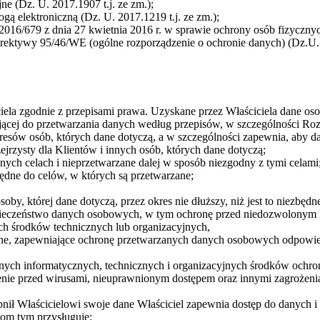
e (Dz. U. 2017.1907 t.j. ze zm.);
gą elektroniczną (Dz. U. 2017.1219 t.j. ze zm.);
2016/679 z dnia 27 kwietnia 2016 r. w sprawie ochrony osób fizyczn
ektywy 95/46/WE (ogólne rozporządzenie o ochronie danych) (Dz.U. L
ela zgodnie z przepisami prawa. Uzyskane przez Właściciela dane os
jącej do przetwarzania danych według przepisów, w szczególności Ro
eresów osób, których dane dotyczą, a w szczególności zapewnia, aby da
ejrzysty dla Klientów i innych osób, których dane dotyczą;
ych celach i nieprzetwarzane dalej w sposób niezgodny z tymi celami
ędne do celów, w których są przetwarzane;
by, której dane dotyczą, przez okres nie dłuższy, niż jest to niezbędn
ieczeństwo danych osobowych, w tym ochronę przed niedozwolonym l
h środków technicznych lub organizacyjnych,
yjne, zapewniające ochronę przetwarzanych danych osobowych odpowiedn
ych informatycznych, technicznych i organizacyjnych środków ochrony
nie przed wirusami, nieuprawnionym dostępem oraz innymi zagrożenia
ł Właścicielowi swoje dane Właściciel zapewnia dostęp do danych i 
om tym przysługuje: