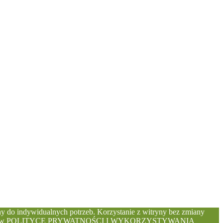
y do indywidualnych potrzeb. Korzystanie z witryny bez zmiany
najdują się w POLITYCE PRYWATNOŚCI I WYKORZYSTYWANIA