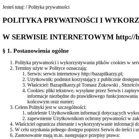
Jesteś tutaj:
/
Polityka prywatności
POLITYKA PRYWATNOŚCI I WYKOR
W SERWISIE INTERNETOWYM http://baz
§ 1. Postanowienia ogólne
Polityka prywatności i wykorzystywania plików cookies w serwi
Terminy użyte w Polityce oznaczają:
Serwis: serwis internetowy http://bazapilkarzy.pl;
Użytkownik: podmiot korzystający z publicznie dostępn
Właściciel: Bazapilkarzy.pl Tomasz Żukowski , Strzel
Cookies: pliki tekstowe, wysyłane przez Serwis i zapis
informacje niezbędne do prawidłowego funkcjonowania S
końcowym oraz numer;
Celem Polityki jest w szczególności:
udzielenie Użytkownikom informacji dotyczących wyko
zapewnienie Użytkownikom ochrony prywatności w zak
Właściciel ogranicza zbieranie i wykorzystywanie informacj
W celu uzyskania pełnego dostępu poprzez Serwis do treści i 
Zastosowanie mają m.in. następujące przepisy prawa: