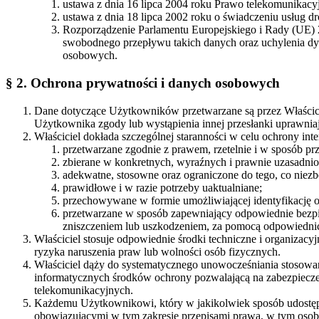
ustawa z dnia 16 lipca 2004 roku Prawo telekomunikacyjn
ustawa z dnia 18 lipca 2002 roku o świadczeniu usług dro
Rozporządzenie Parlamentu Europejskiego i Rady (UE) 
swobodnego przepływu takich danych oraz uchylenia dyr
osobowych.
§ 2. Ochrona prywatności i danych osobowych
Dane dotyczące Użytkowników przetwarzane są przez Właścici
Użytkownika zgody lub wystąpienia innej przesłanki uprawnia
Właściciel dokłada szczególnej staranności w celu ochrony int
przetwarzane zgodnie z prawem, rzetelnie i w sposób prz
zbierane w konkretnych, wyraźnych i prawnie uzasadnion
adekwatne, stosowne oraz ograniczone do tego, co niezb
prawidłowe i w razie potrzeby uaktualniane;
przechowywane w formie umożliwiającej identyfikację oso
przetwarzane w sposób zapewniający odpowiednie bezp
zniszczeniem lub uszkodzeniem, za pomocą odpowiednic
Właściciel stosuje odpowiednie środki techniczne i organizac
ryzyka naruszenia praw lub wolności osób fizycznych.
Właściciel dąży do systematycznego unowocześniania stosowan
informatycznych środków ochrony pozwalającą na zabezpiecze
telekomunikacyjnych.
Każdemu Użytkownikowi, który w jakikolwiek sposób udostępni
obowiązującymi w tym zakresie przepisami prawa, w tym osob