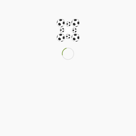
zgoda rodziców na zawarcie tego Kontraktu, którą
rodzice podpisali wcześniej u notariusza.
Co się dzieje w przypadku kiedy Zawodnik
niepełnoletni jest zdecydowany na podpisanie
Kontraktu z klubem, a rodzice nie wyrażają na to
zgody? Zawodnik taki jest uprawniony do
wystąpienia do sądu opiekuńczego o wydanie
zezwolenia na podpisanie Kontraktu U18
z
konkretnym klubem piłkarskim. Zezwolenie wydane
przez sąd opiekuńczy
zastępuje zgodę rodziców
lub innych opiekunów prawnych i powinno stanowić
załącznik do Kontraktu U18.
Należy pamiętać, że zarówno sam Zawodnik jak i
rodzice
mogą udzielić pełnomocnictwa radcy
prawnemu do negocjacji i zawarcia Kontraktu z
klubem piłkarskim
.
Kancelaria
świadczy również